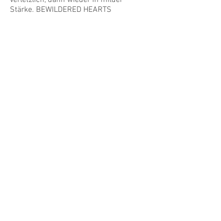
verletzlich, dann wieder in milder
Stärke. BEWILDERED HEARTS
beschreibt die Momente, die das Herz
verblüffen.